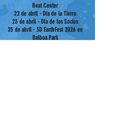
Beat Center
22 de abril - Día de la Tierra
23 de abril - Día de los Socios
25 de abril - SD EarthFest 2026 en
Balboa Park
HAGA CLIC AQUÍ
para
Tarjetas de
regalo digitales
Join our mailing list